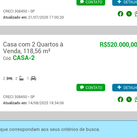
CONTATO
DETALH
CRECI 308450 • SP
Atualizado em:
21/07/2026 17:00:20
Casa com 2 Quartos à
R$520.000,0
Venda, 118,56 m²
CASA-2
Cód.
2
2
1
CONTATO
DETALH
CRECI 308450 • SP
Atualizado em:
14/08/2025 18:34:06
 que correspondam aos seus critérios de busca.