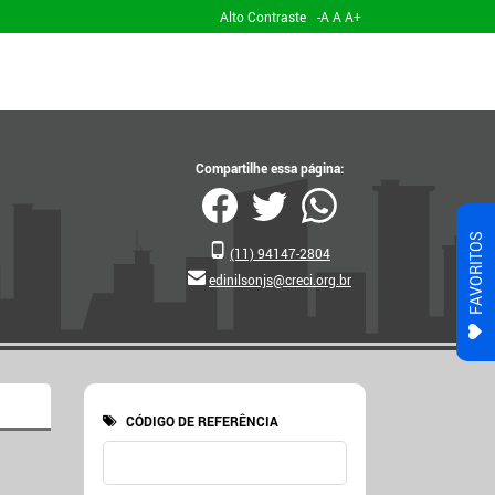
Alto Contraste
-A
A
A+
Compartilhe essa página:
FAVORITOS
(11) 94147-2804
edinilsonjs@creci.org.br
CÓDIGO DE REFERÊNCIA