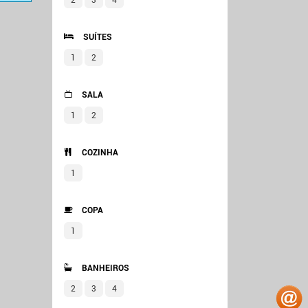
SUÍTES
1
2
SALA
1
2
COZINHA
1
COPA
1
BANHEIROS
2
3
4