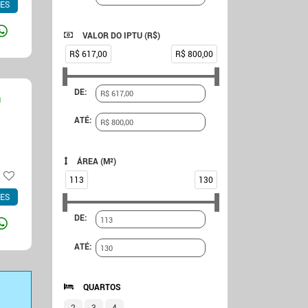
ES
VALOR DO IPTU (R$)
R$ 617,00
R$ 800,00
DE:
0
ATÉ:
ÁREA (M²)
113
130
ES
DE:
ATÉ:
QUARTOS
2
3
4